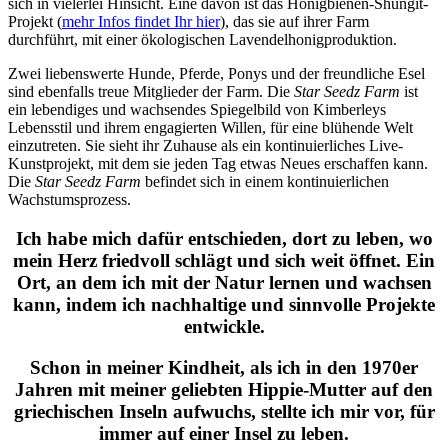
sich in vielerlei Hinsicht. Eine davon ist das Honigbienen-Shungit-
Projekt (
mehr Infos findet Ihr hier
), das sie auf ihrer Farm
durchführt, mit einer ökologischen Lavendelhonigproduktion.
Zwei liebenswerte Hunde, Pferde, Ponys und der freundliche Esel
sind ebenfalls treue Mitglieder der Farm. Die
Star Seedz Farm
ist
ein lebendiges und wachsendes Spiegelbild von Kimberleys
Lebensstil und ihrem engagierten Willen, für eine blühende Welt
einzutreten. Sie sieht ihr Zuhause als ein kontinuierliches Live-
Kunstprojekt, mit dem sie jeden Tag etwas Neues erschaffen kann.
Die
Star Seedz Farm
befindet sich in einem kontinuierlichen
Wachstumsprozess.
Ich habe mich dafür entschieden, dort zu leben, wo
mein Herz friedvoll schlägt und sich weit öffnet. Ein
Ort, an dem ich mit der Natur lernen und wachsen
kann, indem ich nachhaltige und sinnvolle Projekte
entwickle.
Schon in meiner Kindheit, als ich in den 1970er
Jahren mit meiner geliebten Hippie-Mutter auf den
griechischen Inseln aufwuchs, stellte ich mir vor, für
immer auf einer Insel zu leben.